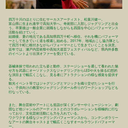
四万十川のほとりに住むサーカスアーティスト、松葉川健一。
富山県に生まれ進学で高知大学へ。奇術部に入部しジャグリングと出会
う。卒業後は一般企業に就職をしながらも四国を中心にパフォーマンス
活動を続けていく。
結婚後、妻の地元である高知県四万十町へ移住。それを機にパフォーマ
ーとして生きていく道を模索し始める。2017年、地域おこし協力隊とし
て四万十町に根付きながらパフォーマーとして生きていくことを決意。
近年では、瀬戸内芸術祭や高知大道芸フェスティバルなど、県内外多数
のイベントより出演オファーを受けている。
器械体操で培われた立ち姿と動作、ステージショーを通して養われた魅
せ方を武器にオーソドックスなジャグリングからLEDや火を操る幻想的
な演目まで幅広くこなし、見る者にアトラクションの様な感覚を提供す
る。
観光イベント等ではジャグリングとマジックを織り交ぜたショーを行
い、子供向けの教室やジャグリングボール作りのワークショップなども
行なっている。
また、舞台芸術やアートにも造詣が深くダンサーやミュージシャン、劇
団など他ジャンルのアーティストとのコラボレーションを積極的に行な
っており、文化芸術活動にも力を入れている。
ワクワクする様なジャグリングパフォーマンスから、コンテンポラリー
なアートの舞台キャストまで幅広くこなすオールラウンドパフォーマ
ー。