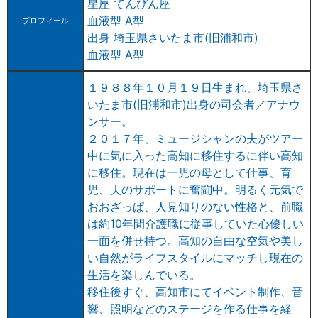
星座 てんびん座
血液型 A型
プロフィール
出身 埼玉県さいたま市(旧浦和市)
血液型 A型
１９８８年１０月１９日生まれ、埼玉県さ
いたま市(旧浦和市)出身の司会者／アナウ
ンサー。
２０１７年、ミュージシャンの夫がツアー
中に気に入った高知に移住するに伴い高知
に移住。現在は一児の母として仕事、育
児、夫のサポートに奮闘中。明るく元気で
おおざっぱ、人見知りのない性格と、前職
は約10年間介護職に従事していた心優しい
一面を併せ持つ。高知の自由な空気や美し
い自然がライフスタイルにマッチし現在の
生活を楽しんでいる。
移住後すぐ、高知市にてイベント制作、音
響、照明などのステージを作る仕事を経