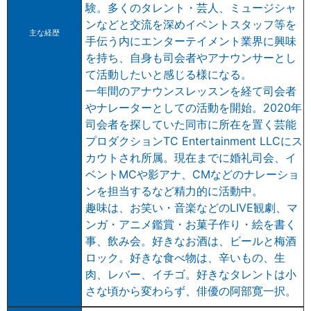
験。多くのタレント・芸人、ミュージシャ
ンなどと交流を深めイベントスタッフ等を
主な経歴
手伝う内にエンターテイメント業界に興味
を持ち、自身も司会者やアナウンサーとし
て活動したいと感じる様になる。
一年間のアナウンスレッスンを経て司会者
やナレーターとしての活動を開始。2020年
司会者を探していた同市に所在を置く芸能
プロダクションTC Entertainment LLCにス
カウトされ所属。現在までに婚礼司会、イ
ベントMCや影アナ、CMなどのナレーショ
ンを担当するなど精力的に活動中。
趣味は、お笑い・音楽などのLIVE観劇、マ
ンガ・アニメ鑑賞・お菓子作り・絵を書く
事、飲み会。好きなお酒は、ビールと梅酒
ロック。好きな食べ物は、辛いもの、生
肉、レバー、イチゴ。好きなタレントは小
さな頃から変わらず、俳優の阿部寛一択。