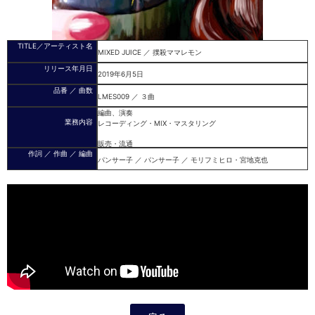
TITLE／アーティスト名
MIXED JUICE ／ 撲殺ママレモン
リリース年月日
2019年6月5日
品番 ／ 曲数
LMES009 ／ ３曲
編曲、演奏
業務内容
レコーディング・MIX・マスタリング
販売・流通
作詞 ／ 作曲 ／ 編曲
パンサー子 ／ パンサー子 ／ モリフミヒロ・宮地克也