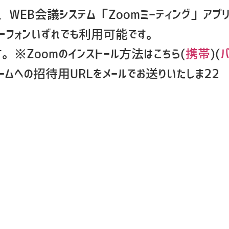
、WEB会議システム「Zoomミーティング」アプ
ートフォンいずれでも利用可能です。
。※Zoomのインストール方法はこちら(
携帯
)(
への招待用URLをメールでお送りいたしま22