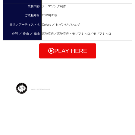
業務内容
テーマソング制作
ご依頼年月
2019年11月
曲名／アーティスト名
Colors ／ ヒゲンジツシュギ
作詞 ／ 作曲 ／ 編曲
宮地克也／宮地克也・モリフミヒロ／モリフミヒロ
PLAY HERE
戻る
Copyright © 2021 TC Entertainment LLC.