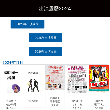
出演履歴2024
2023年出演履歴
2025年出演履歴
2026年出演履歴
2024年11月
第21回下
村の駅ひ
学校講演
第4回 す
(毎週水
宇和地区
だか10周
さき わ
曜)TCEの
文化祭
年イベン
くわくサ
GO午後