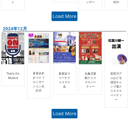
ト
ンデー
GO!!
Load More
2024年12月
多喜浜冬
That’s On
丸亀児童
安田川ア
新居浜マ
まつり イ
Music4
館クリス
ユおどる
リーナク
ルミネー
マスパー
清流キャ
リスマス
ション点
ティー
ンプ場ク
会
灯式
リスマス
ペーティ
ー
Load More