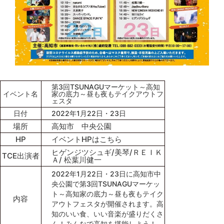
第3回TSUNAGUマーケット～高知
イベント名
家の底力～昼も夜もテイクアウトフ
ェスタ
日付
2022年1月22日・23日
場所
高知市 中央公園
HP
イベントHPはこちら
ヒゲンジツシュギ/美琴/ＲＥＩＫ
TCE出演者
Ａ/ 松葉川健一
2022年1月22日・23日に高知市中
央公園で第3回TSUNAGUマーケッ
ト～高知家の底力～昼も夜もテイク
内容
アウトフェスタが開催されます。高
知のいい食、いい音楽が盛りだくさ
ん！みんなで高知を堪能しよう！